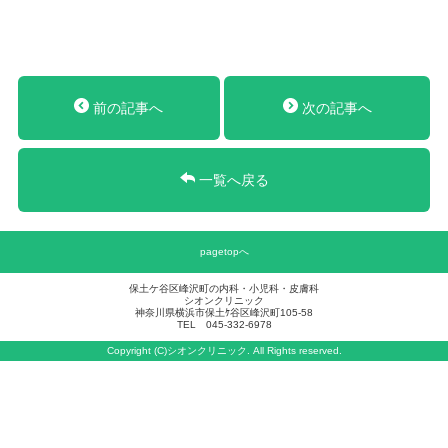
前の記事へ
次の記事へ
一覧へ戻る
pagetopへ
保土ケ谷区峰沢町の内科・小児科・皮膚科
シオンクリニック
神奈川県横浜市保土ｹ谷区峰沢町105-58
TEL 045-332-6978
Copyright (C)シオンクリニック. All Rights reserved.